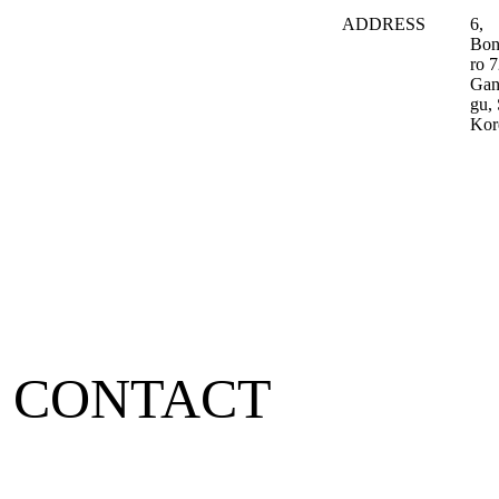
ADDRESS
6,
Bon
ro 7
Gan
gu, 
Kor
CONTACT