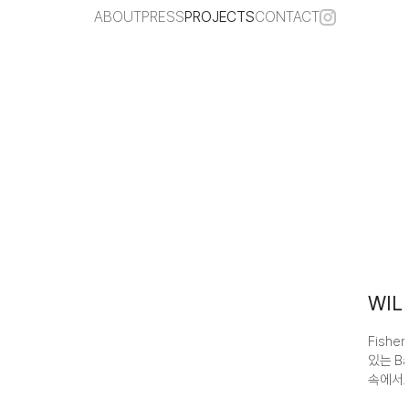
ABOUT
PRESS
PROJECTS
CONTACT
WIL
Fish
있는 B
속에서도