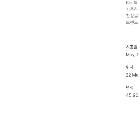
Bar 
사용하여
천정을 
브랜드의
시공일
May, 
위치
22 Mag
면적
45.90